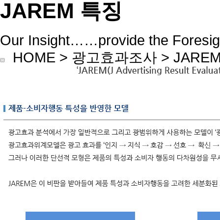
JAREM 특징
Our Insight……provide the Foresig
HOME > 광고효과조사 >
JARE